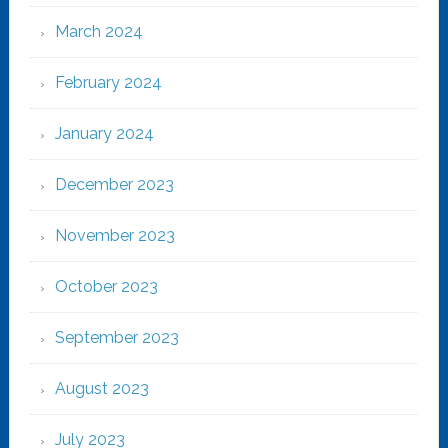
March 2024
February 2024
January 2024
December 2023
November 2023
October 2023
September 2023
August 2023
July 2023