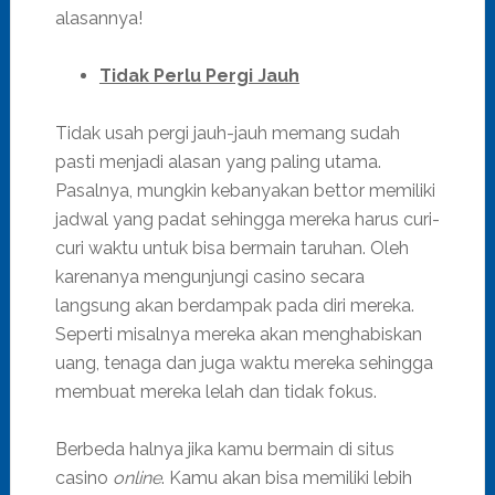
alasannya!
Tidak Perlu Pergi Jauh
Tidak usah pergi jauh-jauh memang sudah
pasti menjadi alasan yang paling utama.
Pasalnya, mungkin kebanyakan bettor memiliki
jadwal yang padat sehingga mereka harus curi-
curi waktu untuk bisa bermain taruhan. Oleh
karenanya mengunjungi casino secara
langsung akan berdampak pada diri mereka.
Seperti misalnya mereka akan menghabiskan
uang, tenaga dan juga waktu mereka sehingga
membuat mereka lelah dan tidak fokus.
Berbeda halnya jika kamu bermain di situs
casino
online
. Kamu akan bisa memiliki lebih