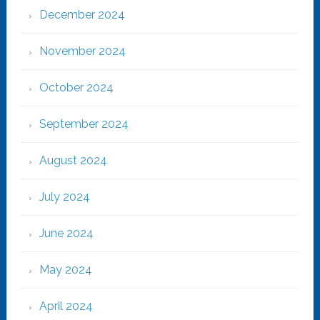
December 2024
November 2024
October 2024
September 2024
August 2024
July 2024
June 2024
May 2024
April 2024