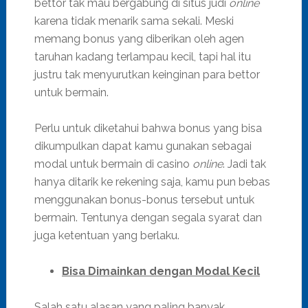
bettor tak mau bergabung di situs judi
online
karena tidak menarik sama sekali. Meski
memang bonus yang diberikan oleh agen
taruhan kadang terlampau kecil, tapi hal itu
justru tak menyurutkan keinginan para bettor
untuk bermain.
Perlu untuk diketahui bahwa bonus yang bisa
dikumpulkan dapat kamu gunakan sebagai
modal untuk bermain di casino
online
. Jadi tak
hanya ditarik ke rekening saja, kamu pun bebas
menggunakan bonus-bonus tersebut untuk
bermain. Tentunya dengan segala syarat dan
juga ketentuan yang berlaku.
Bisa Dimainkan dengan Modal Kecil
Salah satu alasan yang paling banyak