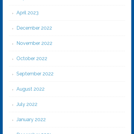
April 2023
December 2022
November 2022
October 2022
September 2022
August 2022
July 2022
January 2022