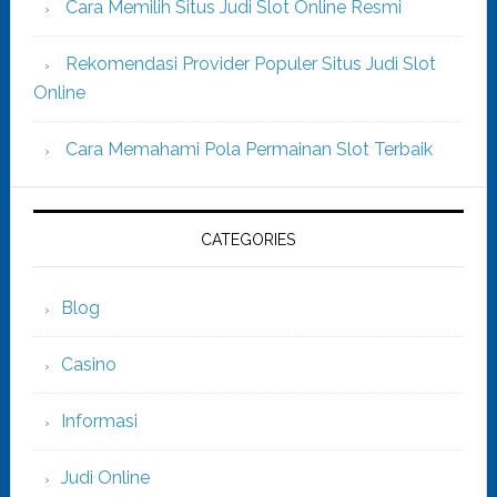
Cara Memilih Situs Judi Slot Online Resmi
Rekomendasi Provider Populer Situs Judi Slot
Online
Cara Memahami Pola Permainan Slot Terbaik
CATEGORIES
Blog
Casino
Informasi
Judi Online