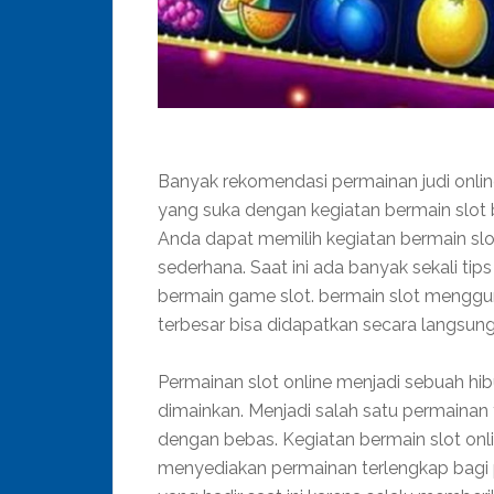
Banyak rekomendasi permainan judi online
yang suka dengan kegiatan bermain slot b
Anda dapat memilih kegiatan bermain sl
sederhana. Saat ini ada banyak sekali ti
bermain game slot. bermain slot mengg
terbesar bisa didapatkan secara langsung
Permainan slot online menjadi sebuah hi
dimainkan. Menjadi salah satu permainan 
dengan bebas. Kegiatan bermain slot on
menyediakan permainan terlengkap bagi 