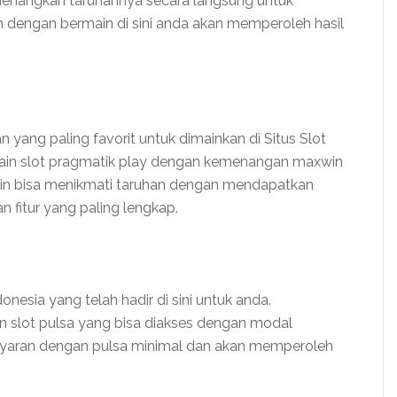
n menangkan taruhannya secara langsung untuk
 dengan bermain di sini anda akan memperoleh hasil
 yang paling favorit untuk dimainkan di Situs Slot
main slot pragmatik play dengan kemenangan maxwin
ain bisa menikmati taruhan dengan mendapatkan
 fitur yang paling lengkap.
nesia yang telah hadir di sini untuk anda.
n slot pulsa yang bisa diakses dengan modal
yaran dengan pulsa minimal dan akan memperoleh