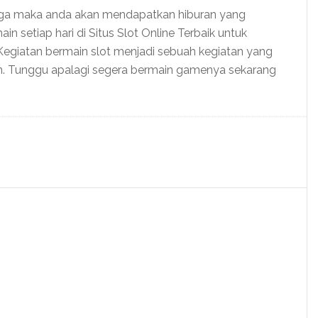
 juga maka anda akan mendapatkan hiburan yang
 setiap hari di Situs Slot Online Terbaik untuk
Kegiatan bermain slot menjadi sebuah kegiatan yang
kan. Tunggu apalagi segera bermain gamenya sekarang