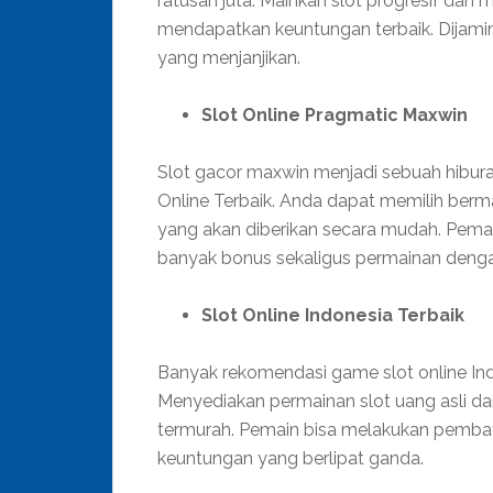
ratusan juta. Mainkan slot progresif da
mendapatkan keuntungan terbaik. Dijamin
yang menjanjikan.
Slot Online Pragmatic Maxwin
Slot gacor maxwin menjadi sebuah hiburan
Online Terbaik. Anda dapat memilih ber
yang akan diberikan secara mudah. Pem
banyak bonus sekaligus permainan dengan
Slot Online Indonesia Terbaik
Banyak rekomendasi game slot online Indo
Menyediakan permainan slot uang asli da
termurah. Pemain bisa melakukan pemba
keuntungan yang berlipat ganda.