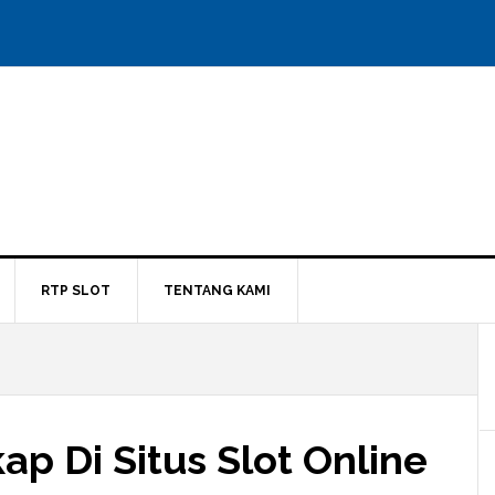
RTP SLOT
TENTANG KAMI
ap Di Situs Slot Online