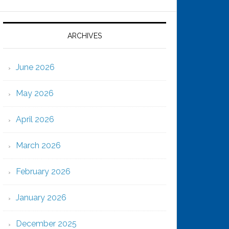
ARCHIVES
June 2026
May 2026
April 2026
March 2026
February 2026
January 2026
December 2025