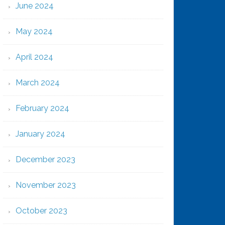
June 2024
May 2024
April 2024
March 2024
February 2024
January 2024
December 2023
November 2023
October 2023