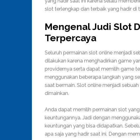
yang hadir saat ini karena selalu memberi
slot terlengkap dan terbaik yang hadir di
Mengenal Judi Slot Di
Terpercaya
Seluruh permainan slot online menjadi 
dilakukan karena menghadirkan game yan
providernya serta dapat memilih game t
menggunakan beberapa langkah yang s
saat bermain. Slot online menjadi sebua
dimainkan.
Anda dapat memilih permainan slot yan
keuntungannya. Jadi dengan menggunakan
keuntungan yang bisa didapatkan. Sebelu
apa saja yang hadir saat ini. Dengan mem