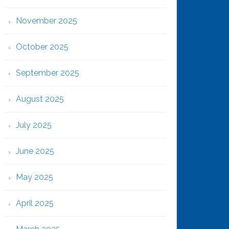
November 2025
October 2025
September 2025
August 2025
July 2025
June 2025
May 2025
April 2025