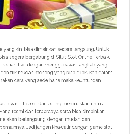
 yang kini bisa dimainkan secara langsung. Untuk
isa segera bergabung di Situs Slot Online Terbaik.
ot setiap hari dengan menggunakan langkah yang
ps dan trik mudah menang yang bisa dilakukan dalam
unakan cara yang sederhana maka keuntungan
.
buran yang favorit dan paling memuaskan untuk
yang resmi dan terpercaya serta bisa dimainkan
line akan berlangsung dengan mudah dan
pemainnya. Jadi jangan khawatir dengan game slot