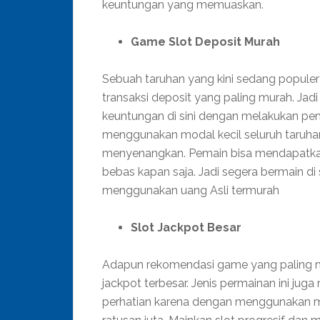
keuntungan yang memuaskan.
Game Slot Deposit Murah
Sebuah taruhan yang kini sedang populer 
transaksi deposit yang paling murah. J
keuntungan di sini dengan melakukan pe
menggunakan modal kecil seluruh taruha
menyenangkan. Pemain bisa mendapatkan
bebas kapan saja. Jadi segera bermain d
menggunakan uang Asli termurah
Slot Jackpot Besar
Adapun rekomendasi game yang paling men
jackpot terbesar. Jenis permainan ini jug
perhatian karena dengan menggunakan 