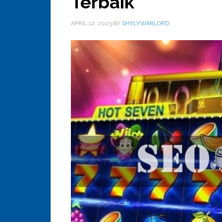
Terbaik
APRIL 12, 2023
BY
SHYLYWARLORD