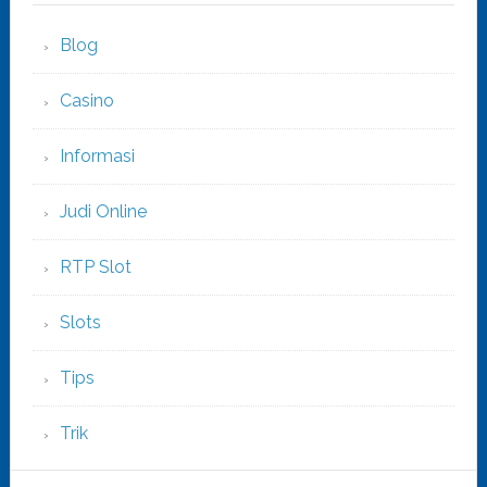
Blog
Casino
Informasi
Judi Online
RTP Slot
Slots
Tips
Trik