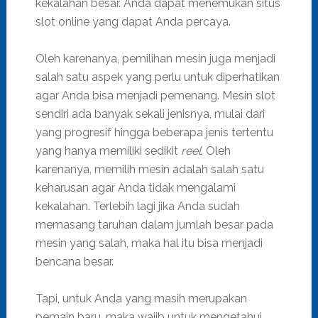
kekalahan besar. Anda dapat menemukan situs
slot online yang dapat Anda percaya.
Oleh karenanya, pemilihan mesin juga menjadi
salah satu aspek yang perlu untuk diperhatikan
agar Anda bisa menjadi pemenang. Mesin slot
sendiri ada banyak sekali jenisnya, mulai dari
yang progresif hingga beberapa jenis tertentu
yang hanya memiliki sedikit
reel
. Oleh
karenanya, memilih mesin adalah salah satu
keharusan agar Anda tidak mengalami
kekalahan. Terlebih lagi jika Anda sudah
memasang taruhan dalam jumlah besar pada
mesin yang salah, maka hal itu bisa menjadi
bencana besar.
Tapi, untuk Anda yang masih merupakan
pemain baru, maka wajib untuk mengetahui