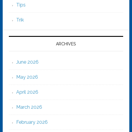
Tips
Trik
ARCHIVES
June 2026
May 2026
April 2026
March 2026
February 2026