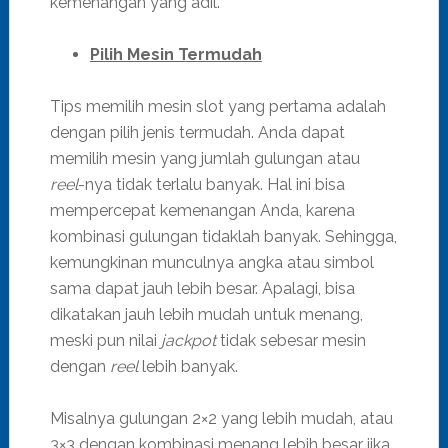
kemenangan yang adil.
Pilih Mesin Termudah
Tips memilih mesin slot yang pertama adalah
dengan pilih jenis termudah. Anda dapat
memilih mesin yang jumlah gulungan atau
reel
-nya tidak terlalu banyak. Hal ini bisa
mempercepat kemenangan Anda, karena
kombinasi gulungan tidaklah banyak. Sehingga,
kemungkinan munculnya angka atau simbol
sama dapat jauh lebih besar. Apalagi, bisa
dikatakan jauh lebih mudah untuk menang,
meski pun nilai
jackpot
tidak sebesar mesin
dengan
reel
lebih banyak.
Misalnya gulungan 2×2 yang lebih mudah, atau
3×3 dengan kombinasi menang lebih besar jika