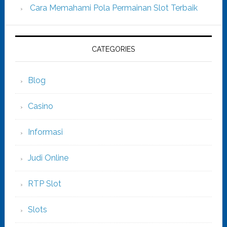
Cara Memahami Pola Permainan Slot Terbaik
CATEGORIES
Blog
Casino
Informasi
Judi Online
RTP Slot
Slots