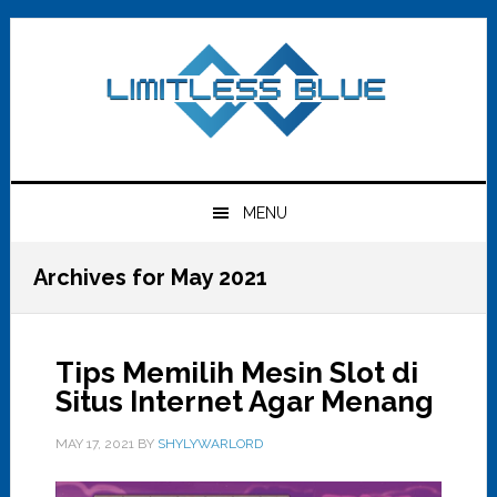
Skip
Skip
Skip
to
to
to
primary
main
primary
navigation
content
sidebar
MENU
Archives for May 2021
Tips Memilih Mesin Slot di
Situs Internet Agar Menang
MAY 17, 2021
BY
SHYLYWARLORD