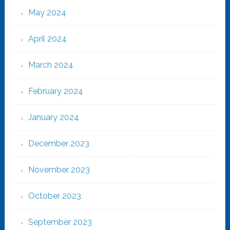
May 2024
April 2024
March 2024
February 2024
January 2024
December 2023
November 2023
October 2023
September 2023