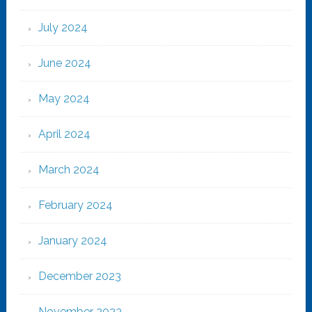
July 2024
June 2024
May 2024
April 2024
March 2024
February 2024
January 2024
December 2023
November 2023