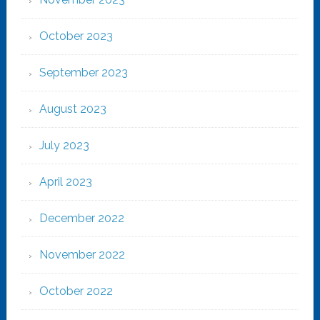
October 2023
September 2023
August 2023
July 2023
April 2023
December 2022
November 2022
October 2022