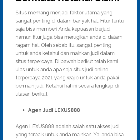
Situs memang menjadi faktor utama yang
sangat penting di dalam banyak hal. Fitur tentu
saja bisa memberi Anda kepuasan berjudi,
namun fitur juga bisa merugikan anda di dalam
ragam hal. Oleh sebab itu, sangat penting
untuk anda ketahui dan mainkan judi dalam
situs terpercaya. Di bawah berikut telah kami
ulas untuk anda apa saja situs judi online
terpercaya 2021 yang wajib untuk anda pakai
bermain judi. Ketahui hal ini secara lengkap di
ulasan berikut.
Agen Judi LEXUS888
Agen LEXUS888 adalah salah satu akses judi
yang terbaik untuk anda mainkan. Ya, anda bisa