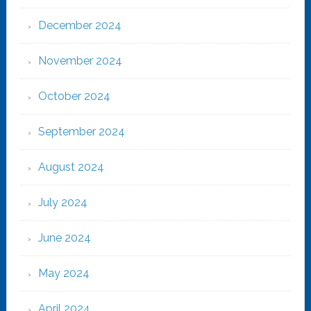
December 2024
November 2024
October 2024
September 2024
August 2024
July 2024
June 2024
May 2024
April 2024