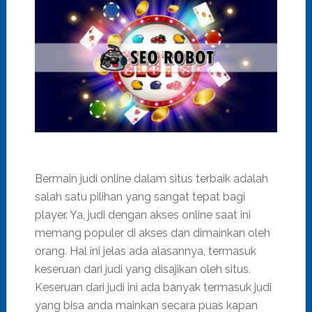
Bermain judi online dalam situs terbaik adalah
salah satu pilihan yang sangat tepat bagi
player. Ya, judi dengan akses online saat ini
memang populer di akses dan dimainkan oleh
orang. Hal ini jelas ada alasannya, termasuk
keseruan dari judi yang disajikan oleh situs.
Keseruan dari judi ini ada banyak termasuk judi
yang bisa anda mainkan secara puas kapan