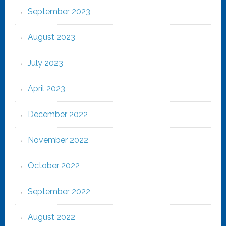
September 2023
August 2023
July 2023
April 2023
December 2022
November 2022
October 2022
September 2022
August 2022