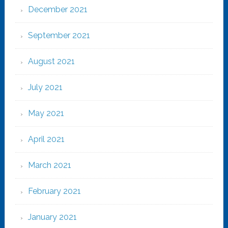
December 2021
September 2021
August 2021
July 2021
May 2021
April 2021
March 2021
February 2021
January 2021