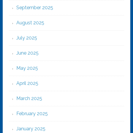
September 2025
August 2025
July 2025
June 2025
May 2025
April 2025
March 2025
February 2025
January 2025