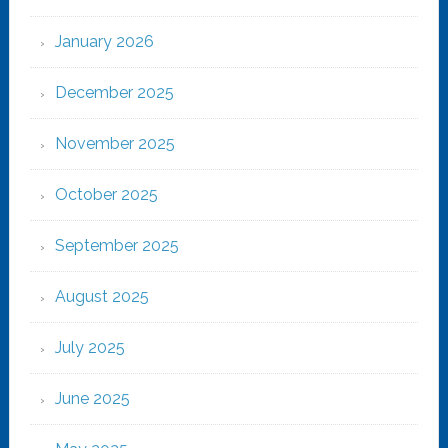
January 2026
December 2025
November 2025
October 2025
September 2025
August 2025
July 2025
June 2025