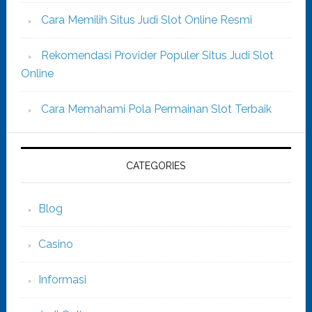
Cara Memilih Situs Judi Slot Online Resmi
Rekomendasi Provider Populer Situs Judi Slot
Online
Cara Memahami Pola Permainan Slot Terbaik
CATEGORIES
Blog
Casino
Informasi