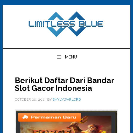
Skip
Skip
Skip
to
to
to
primary
main
primary
navigation
content
sidebar
MENU
Berikut Daftar Dari Bandar
Slot Gacor Indonesia
OCTOBER 20, 2023
BY
SHYLYWARLORD