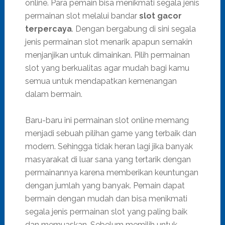
online. Para pemain bisa menikmati segala jenis
permainan slot melalui bandar
slot gacor
terpercaya
. Dengan bergabung di sini segala
jenis permainan slot menarik apapun semakin
menjanjikan untuk dimainkan. Pilih permainan
slot yang berkualitas agar mudah bagi kamu
semua untuk mendapatkan kemenangan
dalam bermain.
Baru-baru ini permainan slot online memang
menjadi sebuah pilihan game yang terbaik dan
modern. Sehingga tidak heran lagi jika banyak
masyarakat di luar sana yang tertarik dengan
permainannya karena memberikan keuntungan
dengan jumlah yang banyak. Pemain dapat
bermain dengan mudah dan bisa menikmati
segala jenis permainan slot yang paling baik
dan memuaskan. Sebelum memilih untuk