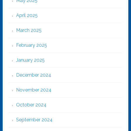
May 2025
April 2025
March 2025
February 2025
January 2025
December 2024
November 2024
October 2024
September 2024