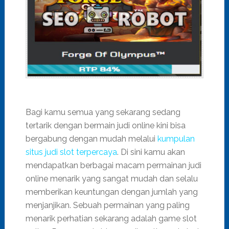
Bagi kamu semua yang sekarang sedang
tertarik dengan bermain judi online kini bisa
bergabung dengan mudah melalui
kumpulan
situs judi slot terpercaya
. Di sini kamu akan
mendapatkan berbagai macam permainan judi
online menarik yang sangat mudah dan selalu
memberikan keuntungan dengan jumlah yang
menjanjikan. Sebuah permainan yang paling
menarik perhatian sekarang adalah game slot