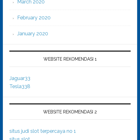
March 2020
February 2020
January 2020
WEBSITE REKOMENDASI 1
Jaguar33
Tesla338
WEBSITE REKOMENDASI 2
situs judi slot terpercaya no 1
situs slot