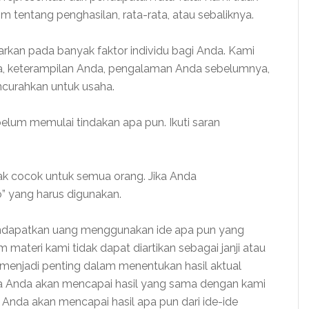
m tentang penghasilan, rata-rata, atau sebaliknya.
rkan pada banyak faktor individu bagi Anda. Kami
da, keterampilan Anda, pengalaman Anda sebelumnya,
curahkan untuk usaha.
ebelum memulai tindakan apa pun. Ikuti saran
ak cocok untuk semua orang. Jika Anda
” yang harus digunakan.
ndapatkan uang menggunakan ide apa pun yang
 materi kami tidak dapat diartikan sebagai janji atau
menjadi penting dalam menentukan hasil aktual
a Anda akan mencapai hasil yang sama dengan kami
 Anda akan mencapai hasil apa pun dari ide-ide