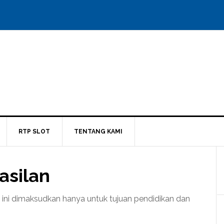
RTP SLOT
TENTANG KAMI
asilan
 ini dimaksudkan hanya untuk tujuan pendidikan dan