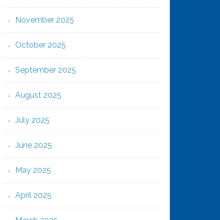
November 2025
October 2025
September 2025
August 2025
July 2025
June 2025
May 2025
April 2025