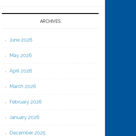
ARCHIVES
June 2026
May 2026
April 2026
March 2026
February 2026
January 2026
December 2025