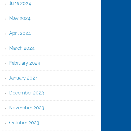
June 2024
May 2024
April 2024
March 2024
February 2024
January 2024
December 2023
November 2023
October 2023