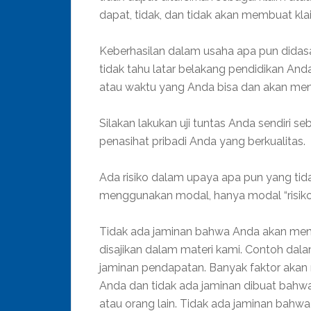
dapat, tidak, dan tidak akan membuat klai
Keberhasilan dalam usaha apa pun didasa
tidak tahu latar belakang pendidikan An
atau waktu yang Anda bisa dan akan men
Silakan lakukan uji tuntas Anda sendiri s
penasihat pribadi Anda yang berkualitas.
Ada risiko dalam upaya apa pun yang tid
menggunakan modal, hanya modal “risiko
Tidak ada jaminan bahwa Anda akan me
disajikan dalam materi kami. Contoh dalam
jaminan pendapatan. Banyak faktor akan 
Anda dan tidak ada jaminan dibuat bahw
atau orang lain. Tidak ada jaminan bahwa