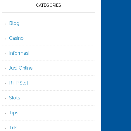
CATEGORIES
Blog
Casino
Informasi
Judi Online
RTP Slot
Slots
Tips
Trik