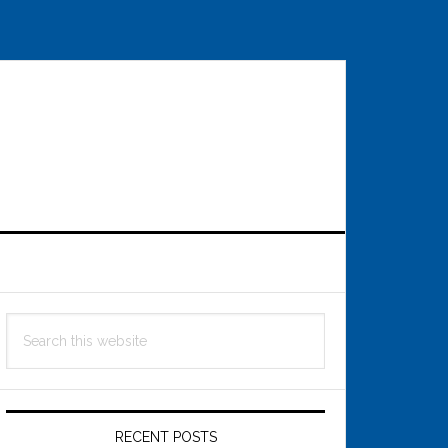
Primary
Search
Sidebar
this
website
RECENT POSTS