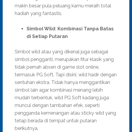
makin besar pula peluang kamu meraih total
hadiah yang fantastis.
Simbol Wild: Kombinasi Tanpa Batas
di Setiap Putaran
Simbol wild atau yang dikenal juga sebagai
simbol pengganti, merupakan fitur klasik yang
tidak pernah absen di game slot online,
termasuk PG Soft. Tapi disini, wild hadir dengan
sentuhan ekstra. Tidak hanya menggantikan
simbol lain agar kombinasi menang lebih
mudah terbentuk, wild PG Soft kadang juga
muncul dengan tambahan efek, seperti
pengganda kemenangan atau sticky wild yang
tetap berada di tempat untuk putaran
berikutnya.