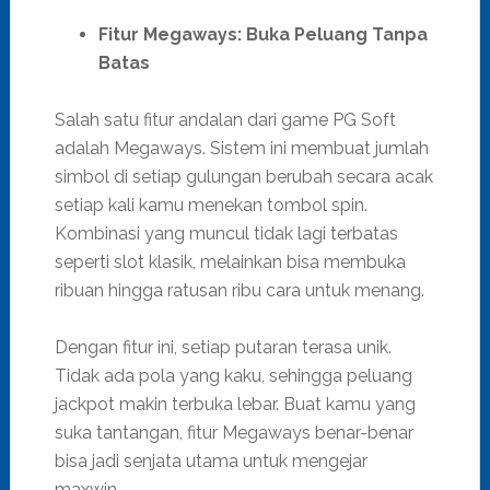
Fitur Megaways: Buka Peluang Tanpa
Batas
Salah satu fitur andalan dari game PG Soft
adalah Megaways. Sistem ini membuat jumlah
simbol di setiap gulungan berubah secara acak
setiap kali kamu menekan tombol spin.
Kombinasi yang muncul tidak lagi terbatas
seperti slot klasik, melainkan bisa membuka
ribuan hingga ratusan ribu cara untuk menang.
Dengan fitur ini, setiap putaran terasa unik.
Tidak ada pola yang kaku, sehingga peluang
jackpot makin terbuka lebar. Buat kamu yang
suka tantangan, fitur Megaways benar-benar
bisa jadi senjata utama untuk mengejar
maxwin.