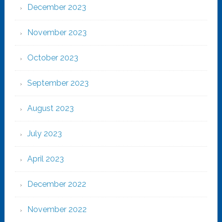
December 2023
November 2023
October 2023
September 2023
August 2023
July 2023
April 2023
December 2022
November 2022