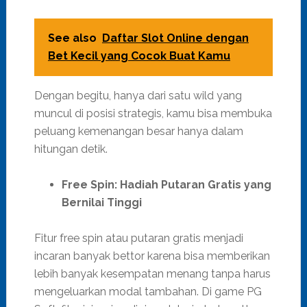
See also
Daftar Slot Online dengan
Bet Kecil yang Cocok Buat Kamu
Dengan begitu, hanya dari satu wild yang
muncul di posisi strategis, kamu bisa membuka
peluang kemenangan besar hanya dalam
hitungan detik.
Free Spin: Hadiah Putaran Gratis yang
Bernilai Tinggi
Fitur free spin atau putaran gratis menjadi
incaran banyak bettor karena bisa memberikan
lebih banyak kesempatan menang tanpa harus
mengeluarkan modal tambahan. Di game PG