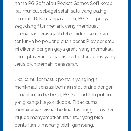
nama PG Soft atau Pocket Games Soft kerap
kali muncul sebagai salah satu yang paling
diminati. Bukan tanpa alasan, PG Soft punya
segudang fitur menarik yang membuat
permainan terasa jauh lebih hidup, seru, dan
tentunya berpeluang cuan besar. Provider satu
ini dikenal dengan gaya grafis yang memukau,
gameplay yang dinamis, serta fitur bonus yang
terus bikin pemain penasaran.
Jika kamu termasuk pemain yang ingin
menikmati sensasi bermain slot online dengan
pengalaman berbeda, PG Soft adalah pilihan
yang sangat layak dicoba. Tidak cuma
menawarkan visual berkualitas tinggi, provider
ini juga menyematkan fitur-fitur yang bisa
bantu kamu menang lebih gampang.