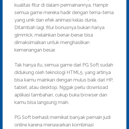
kualitas fitur di dalam permainannya. Hampir
semua game mereka hadir dengan tema-tema
yang unik dan efek animasi kelas dunia.
Ditambah lagi, fitur bonusnya bukan hanya
gimmick, melainkan benar-benar bisa
dimaksimalkan untuk menghasilkan
kemenangan besar.
Tak hanya itu, semua game dari PG Soft sudah
didukung oleh teknologi HTML5, yang artinya
bisa kamu mainkan dengan mulus baik dari HP,
tablet, atau desktop. Nggak perlu download
aplikasi tambahan, cukup buka browser dan
kamu bisa langsung main.
PG Soft berhasil memikat banyak pemain judi
online karena menawarkan kombinasi