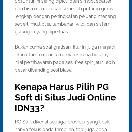
Soft, fitur ini sering dipicu oleh simbol scatter
dan bisa memberikan sejumlah putaran gratis
lengkap dengan peningkatan peluang menang
seperti multiplier, tambahan wild, dan sistem
gulungan yang diperluas.
Bukan cuma soal gratisan, fitur ini juga menjadi
jalan utama menuju maxwin karena biasanya
nilai pembayaran pada sesi free spin jauh lebih
besar dibanding sesi biasa.
Kenapa Harus Pilih PG
Soft di Situs Judi Online
IDN33
?
PG Soft dikenal sebagai provider yang tidak
hanya fokus pada tampilan, tapi juga pada