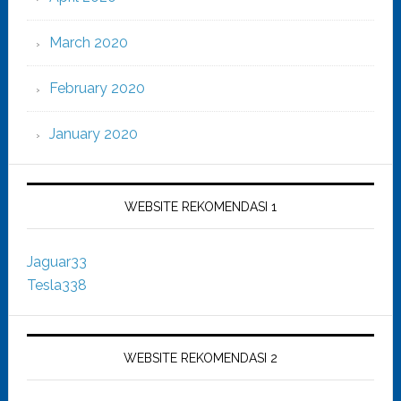
March 2020
February 2020
January 2020
WEBSITE REKOMENDASI 1
Jaguar33
Tesla338
WEBSITE REKOMENDASI 2