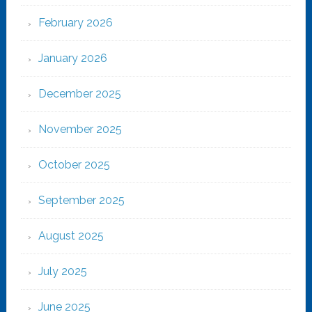
February 2026
January 2026
December 2025
November 2025
October 2025
September 2025
August 2025
July 2025
June 2025