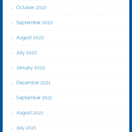
October 2022
September 2022
August 2022
July 2022
January 2022
December 2021
September 2021
August 2021
July 2021