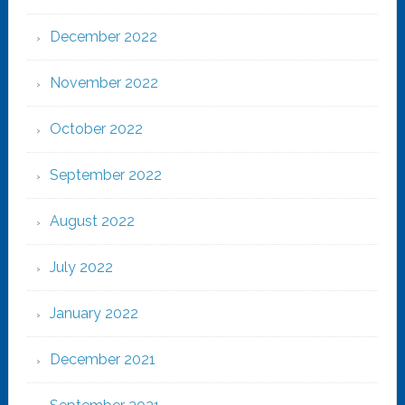
December 2022
November 2022
October 2022
September 2022
August 2022
July 2022
January 2022
December 2021