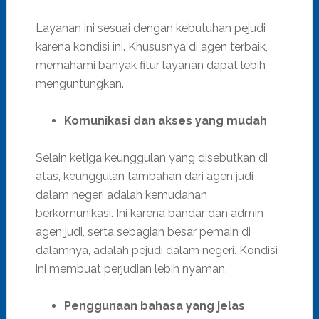
Layanan ini sesuai dengan kebutuhan pejudi
karena kondisi ini. Khususnya di agen terbaik,
memahami banyak fitur layanan dapat lebih
menguntungkan.
Komunikasi dan akses yang mudah
Selain ketiga keunggulan yang disebutkan di
atas, keunggulan tambahan dari agen judi
dalam negeri adalah kemudahan
berkomunikasi. Ini karena bandar dan admin
agen judi, serta sebagian besar pemain di
dalamnya, adalah pejudi dalam negeri. Kondisi
ini membuat perjudian lebih nyaman.
Penggunaan bahasa yang jelas