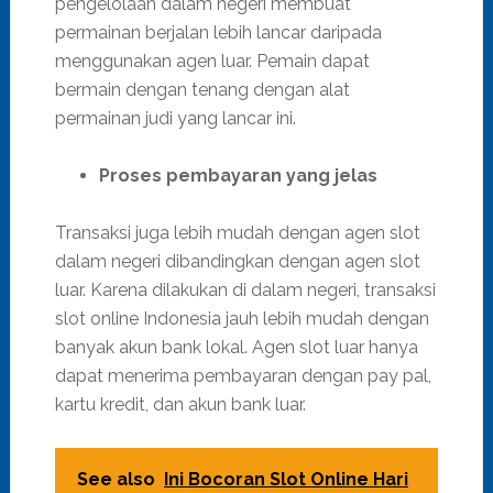
pengelolaan dalam negeri membuat
permainan berjalan lebih lancar daripada
menggunakan agen luar. Pemain dapat
bermain dengan tenang dengan alat
permainan judi yang lancar ini.
Proses pembayaran yang jelas
Transaksi juga lebih mudah dengan agen slot
dalam negeri dibandingkan dengan agen slot
luar. Karena dilakukan di dalam negeri, transaksi
slot online Indonesia jauh lebih mudah dengan
banyak akun bank lokal. Agen slot luar hanya
dapat menerima pembayaran dengan pay pal,
kartu kredit, dan akun bank luar.
See also
Ini Bocoran Slot Online Hari