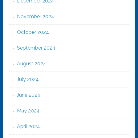
December 2024
November 2024
October 2024
September 2024
August 2024
July 2024
June 2024
May 2024
April 2024