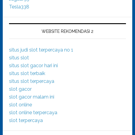
Tesla338
WEBSITE REKOMENDASI 2
situs judi slot terpercaya no 1
situs slot
situs slot gacor hari ini
situs slot terbaik
situs slot terpercaya
slot gacor
slot gacor malam ini
slot online
slot online terpercaya
slot terpercaya