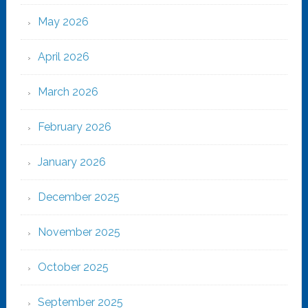
May 2026
April 2026
March 2026
February 2026
January 2026
December 2025
November 2025
October 2025
September 2025