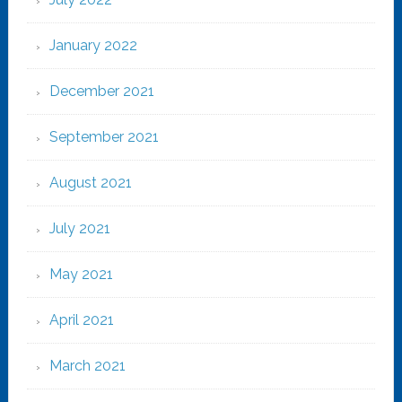
January 2022
December 2021
September 2021
August 2021
July 2021
May 2021
April 2021
March 2021