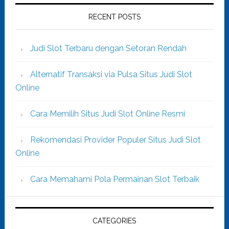
RECENT POSTS
Judi Slot Terbaru dengan Setoran Rendah
Alternatif Transaksi via Pulsa Situs Judi Slot
Online
Cara Memilih Situs Judi Slot Online Resmi
Rekomendasi Provider Populer Situs Judi Slot
Online
Cara Memahami Pola Permainan Slot Terbaik
CATEGORIES