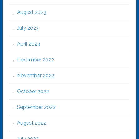
August 2023
July 2023
April 2023
December 2022
November 2022
October 2022
September 2022
August 2022
July 2022