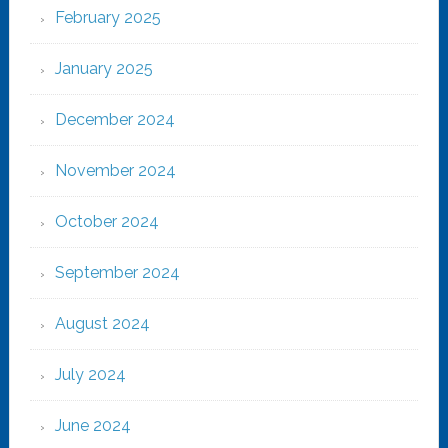
February 2025
January 2025
December 2024
November 2024
October 2024
September 2024
August 2024
July 2024
June 2024