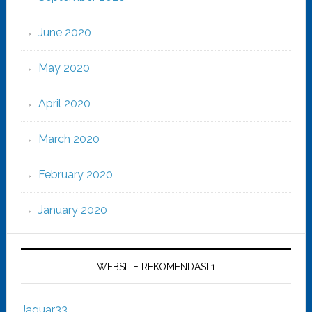
June 2020
May 2020
April 2020
March 2020
February 2020
January 2020
WEBSITE REKOMENDASI 1
Jaguar33