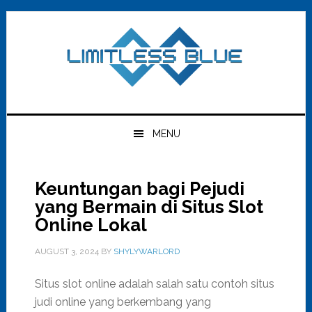
Skip
Skip
Skip
to
to
to
primary
main
primary
navigation
content
sidebar
MENU
Keuntungan bagi Pejudi
yang Bermain di Situs Slot
Online Lokal
AUGUST 3, 2024
BY
SHYLYWARLORD
Situs slot online adalah salah satu contoh situs
judi online yang berkembang yang