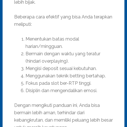
lebih bijak.
Beberapa cara efektif yang bisa Anda terapkan
meliputi:
Menentukan batas modal
harian/mingguan.
Bermain dengan waktu yang teratur
(hindari overplaying).
Mengisi deposit sesuai kebutuhan.
Menggunakan teknik betting bertahap.
Fokus pada slot ber-RTP tinggi.
Disiplin dan mengendalikan emosi.
Dengan mengikuti panduan ini, Anda bisa
bermain lebih aman, terhindar dari
kebangkrutan, dan memiliki peluang lebih besar