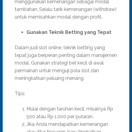
menggunakan kemenangan sebagai modal
tambahan. Selalu tarik kemenangan (withdraw)
untuk memisahkan modal dengan profit.
Gunakan Teknik Betting yang Tepat
Dalam judi slot online, teknik betting yang
tepat juga berperan penting dalam manajemen
modal. Gunakan strategi bet kecil di awal
permainan untuk menguji pola slot dan
meningkatkan peluang menang.
Tips:
Mulai dengan taruhan kecil, misalnya Rp
500 atau Rp 1.000 per putaran.
Jika Anda mendapatkan kemenangan
atau fitur free spin, baru tingkatkan