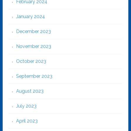
February 2024
January 2024
December 2023
November 2023
October 2023
September 2023
August 2023
July 2023
April 2023