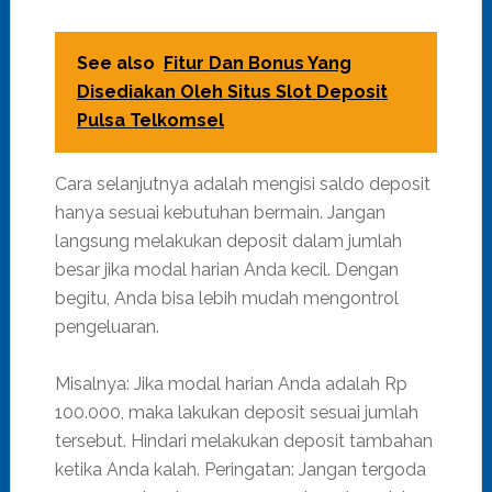
See also
Fitur Dan Bonus Yang
Disediakan Oleh Situs Slot Deposit
Pulsa Telkomsel
Cara selanjutnya adalah mengisi saldo deposit
hanya sesuai kebutuhan bermain. Jangan
langsung melakukan deposit dalam jumlah
besar jika modal harian Anda kecil. Dengan
begitu, Anda bisa lebih mudah mengontrol
pengeluaran.
Misalnya: Jika modal harian Anda adalah Rp
100.000, maka lakukan deposit sesuai jumlah
tersebut. Hindari melakukan deposit tambahan
ketika Anda kalah. Peringatan: Jangan tergoda