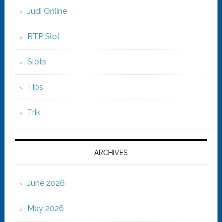
Judi Online
RTP Slot
Slots
Tips
Trik
ARCHIVES
June 2026
May 2026