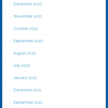
December 2022
November 2022
October 2022
September 2022
August 2022
July 2022
January 2022
December 2021
September 2021