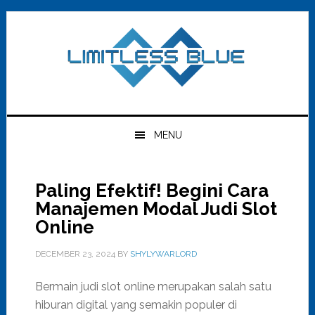
Skip
Skip
Skip
to
to
to
primary
main
primary
navigation
content
sidebar
MENU
Paling Efektif! Begini Cara
Manajemen Modal Judi Slot
Online
DECEMBER 23, 2024
BY
SHYLYWARLORD
Bermain judi slot online merupakan salah satu
hiburan digital yang semakin populer di