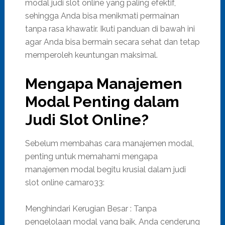
modal judi slot online yang paling efektif,
sehingga Anda bisa menikmati permainan
tanpa rasa khawatir. Ikuti panduan di bawah ini
agar Anda bisa bermain secara sehat dan tetap
memperoleh keuntungan maksimal.
Mengapa Manajemen
Modal Penting dalam
Judi Slot Online?
Sebelum membahas cara manajemen modal,
penting untuk memahami mengapa
manajemen modal begitu krusial dalam judi
slot online camaro33:
Menghindari Kerugian Besar : Tanpa
pengelolaan modal yang baik, Anda cenderung