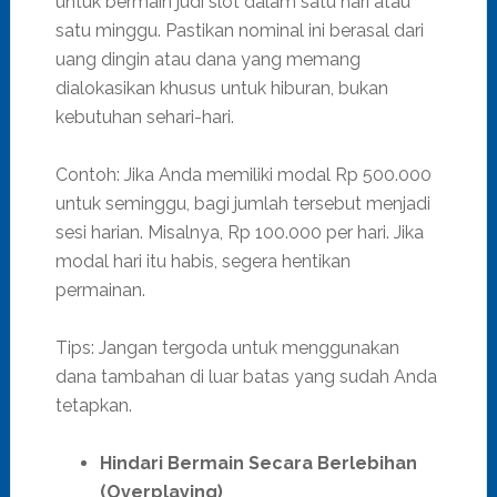
untuk bermain judi slot dalam satu hari atau
satu minggu. Pastikan nominal ini berasal dari
uang dingin atau dana yang memang
dialokasikan khusus untuk hiburan, bukan
kebutuhan sehari-hari.
Contoh: Jika Anda memiliki modal Rp 500.000
untuk seminggu, bagi jumlah tersebut menjadi
sesi harian. Misalnya, Rp 100.000 per hari. Jika
modal hari itu habis, segera hentikan
permainan.
Tips: Jangan tergoda untuk menggunakan
dana tambahan di luar batas yang sudah Anda
tetapkan.
Hindari Bermain Secara Berlebihan
(Overplaying)