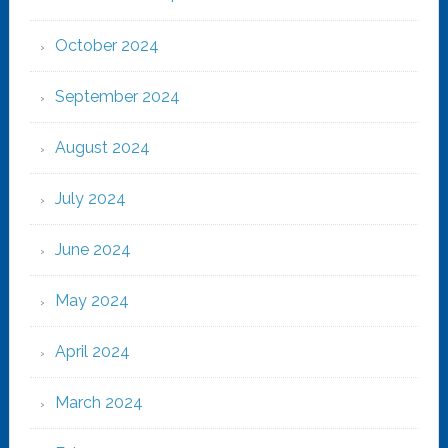
October 2024
September 2024
August 2024
July 2024
June 2024
May 2024
April 2024
March 2024