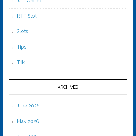
Judi Online
RTP Slot
Slots
Tips
Trik
ARCHIVES
June 2026
May 2026