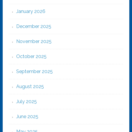
January 2026
December 2025
November 2025
October 2025
September 2025
August 2025
July 2025
June 2025
May 2025