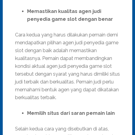
Memastikan kualitas agen judi
penyedia game slot dengan benar
Cara kedua yang harus dilakukan pemain demi
mendapatkan pilihan agen judi penyedia game
slot dengan baik adalah memastikan
kualitasnya. Pemain dapat membandingkan
kondisi aktual agen judi penyedia game slot
tersebut dengan syarat yang harus dimiliki situs
judi terbaik dan berkualitas. Pemain judi perlu
memahami bentuk agen yang dapat dikatakan
berkualitas terbaik.
Memilih situs dari saran pemain lain
Selain kedua cara yang disebutkan di atas,