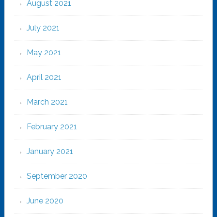
August 2021
July 2021
May 2021
April 2021
March 2021
February 2021
January 2021
September 2020
June 2020