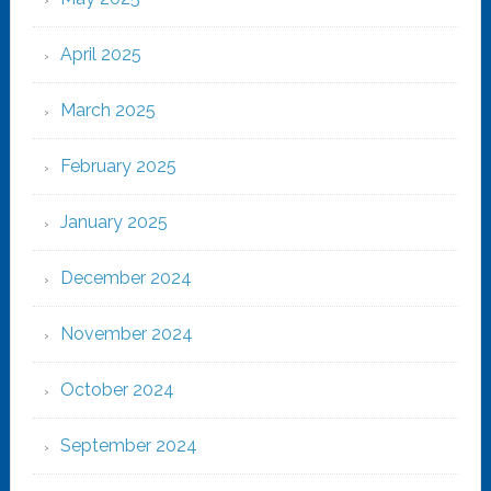
April 2025
March 2025
February 2025
January 2025
December 2024
November 2024
October 2024
September 2024