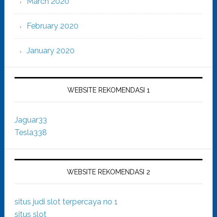
March 2020
February 2020
January 2020
WEBSITE REKOMENDASI 1
Jaguar33
Tesla338
WEBSITE REKOMENDASI 2
situs judi slot terpercaya no 1
situs slot