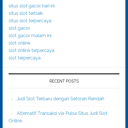
situs slot gacor hari ini
situs slot terbaik
situs slot terpercaya
slot gacor
slot gacor malam ini
slot online
slot online terpercaya
slot terpercaya
RECENT POSTS
Judi Slot Terbaru dengan Setoran Rendah
Alternatif Transaksi via Pulsa Situs Judi Slot
Online