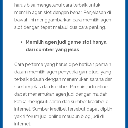
harus bisa mengetahui cara terbaik untuk
memilih agen slot dengan benar. Penjelasan di
bawah ini menggambarkan cara memilih agen
slot dengan tepat melalui dua cara penting.
Memilih agen judi game slot hanya
dari sumber yang jelas
Cara pertama yang harus diperhatikan pemain
dalam memilih agen penyedia game judi yang
terbaik adalah dengan menemukan sarana dari
sumber jelas dan kredibel. Pemain judi online
dapat menemukan agen judi dengan mudah
ketika mengikuti saran dari sumber kredibel di
internet. Sumber kredibel tersebut dapat dipilih
yakni forum judi online maupun blog judi di
internet.