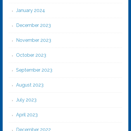
January 2024
December 2023
November 2023
October 2023
September 2023
August 2023
July 2023
April 2023
December 2022