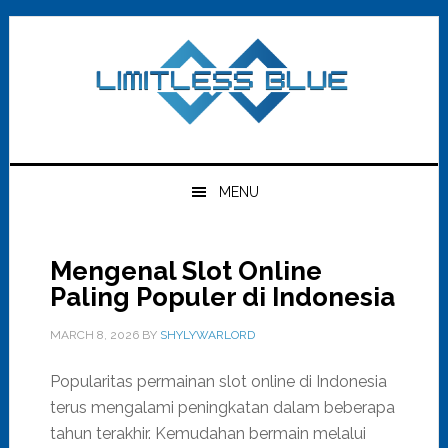
Skip
Skip
Skip
to
to
to
primary
main
primary
navigation
content
sidebar
MENU
Mengenal Slot Online
Paling Populer di Indonesia
MARCH 8, 2026
BY
SHYLYWARLORD
Popularitas permainan slot online di Indonesia
terus mengalami peningkatan dalam beberapa
tahun terakhir. Kemudahan bermain melalui