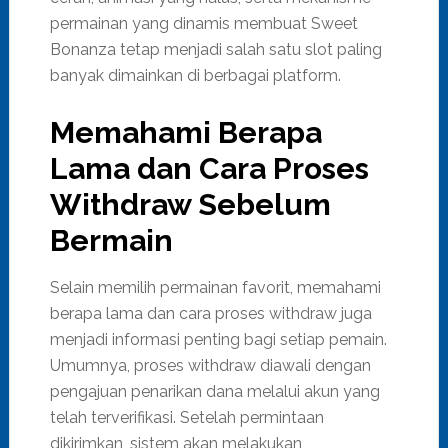
permainan yang dinamis membuat Sweet
Bonanza tetap menjadi salah satu slot paling
banyak dimainkan di berbagai platform.
Memahami Berapa
Lama dan Cara Proses
Withdraw Sebelum
Bermain
Selain memilih permainan favorit, memahami
berapa lama dan cara proses withdraw juga
menjadi informasi penting bagi setiap pemain.
Umumnya, proses withdraw diawali dengan
pengajuan penarikan dana melalui akun yang
telah terverifikasi. Setelah permintaan
dikirimkan, sistem akan melakukan