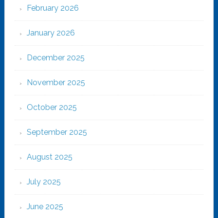
February 2026
January 2026
December 2025
November 2025
October 2025
September 2025
August 2025
July 2025
June 2025