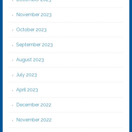
November 2023
October 2023
September 2023
August 2023
July 2023
April 2023
December 2022
November 2022