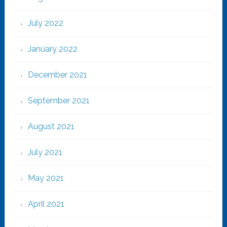
July 2022
January 2022
December 2021
September 2021
August 2021
July 2021
May 2021
April 2021