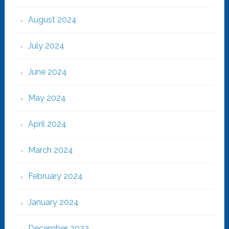
August 2024
July 2024
June 2024
May 2024
April 2024
March 2024
February 2024
January 2024
December 2023