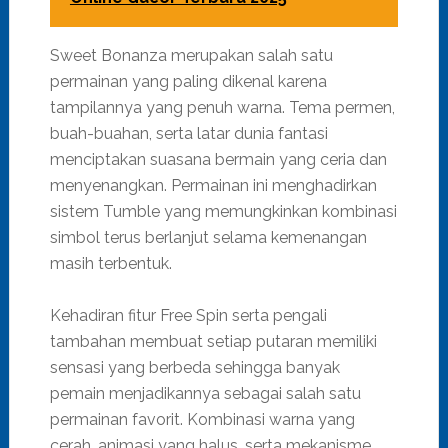
Sweet Bonanza merupakan salah satu
permainan yang paling dikenal karena
tampilannya yang penuh warna. Tema permen,
buah-buahan, serta latar dunia fantasi
menciptakan suasana bermain yang ceria dan
menyenangkan.
Permainan ini menghadirkan
sistem Tumble yang memungkinkan kombinasi
simbol terus berlanjut selama kemenangan
masih terbentuk.
Kehadiran fitur Free Spin serta pengali
tambahan membuat setiap putaran memiliki
sensasi yang berbeda sehingga banyak
pemain menjadikannya sebagai salah satu
permainan favorit.
Kombinasi warna yang
cerah, animasi yang halus, serta mekanisme