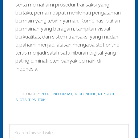
serta memahami prosedur transaksi yang
berlaku, pemain dapat menikmati pengalaman
bermain yang lebih nyaman. Kombinasi pilihan
permainan yang beragam, tampilan visual
berkualitas, dan sistem transaksi yang mudah
dipahami menjadi alasan mengapa slot online
terus menjadi salah satu hiburan digital yang
paling diminati oleh banyak pemain di
Indonesia.
FILED UNDER:
BLOG
,
INFORMASI
,
JUDI ONLINE
,
RTP SLOT
,
SLOTS
,
TIPS
,
TRIK
Primary
Search
Sidebar
this