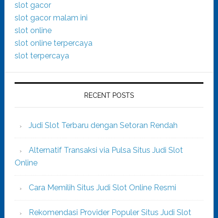
slot gacor
slot gacor malam ini
slot online
slot online terpercaya
slot terpercaya
RECENT POSTS
Judi Slot Terbaru dengan Setoran Rendah
Alternatif Transaksi via Pulsa Situs Judi Slot
Online
Cara Memilih Situs Judi Slot Online Resmi
Rekomendasi Provider Populer Situs Judi Slot