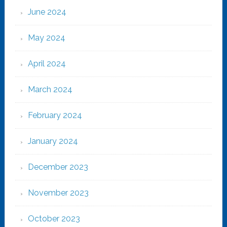
June 2024
May 2024
April 2024
March 2024
February 2024
January 2024
December 2023
November 2023
October 2023