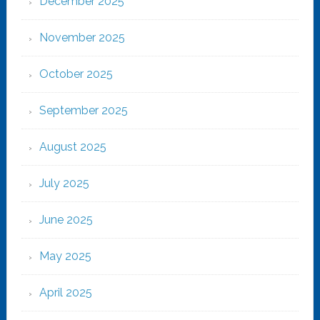
December 2025
November 2025
October 2025
September 2025
August 2025
July 2025
June 2025
May 2025
April 2025