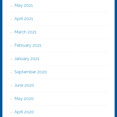
May 2021
April 2021
March 2021
February 2021
January 2021
September 2020
June 2020
May 2020
April 2020