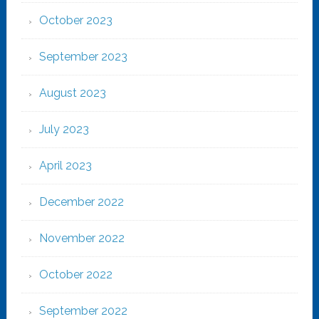
October 2023
September 2023
August 2023
July 2023
April 2023
December 2022
November 2022
October 2022
September 2022