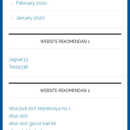
February 2020
January 2020
WEBSITE REKOMENDASI 1
Jaguar33
Tesla338
WEBSITE REKOMENDASI 2
situs judi slot terpercaya no 1
situs slot
situs slot gacor hari ini