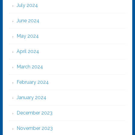
July 2024
June 2024
May 2024
April 2024
March 2024
February 2024
January 2024
December 2023
November 2023