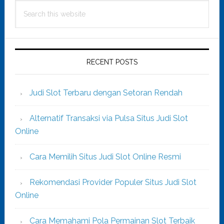
Search
Sidebar
this
website
RECENT POSTS
Judi Slot Terbaru dengan Setoran Rendah
Alternatif Transaksi via Pulsa Situs Judi Slot
Online
Cara Memilih Situs Judi Slot Online Resmi
Rekomendasi Provider Populer Situs Judi Slot
Online
Cara Memahami Pola Permainan Slot Terbaik