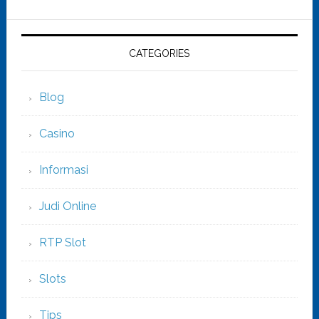
CATEGORIES
Blog
Casino
Informasi
Judi Online
RTP Slot
Slots
Tips