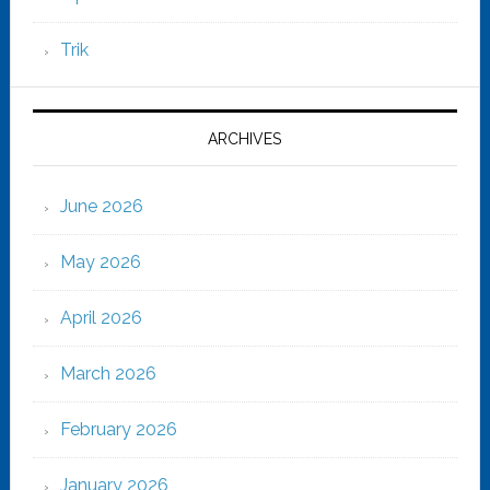
Trik
ARCHIVES
June 2026
May 2026
April 2026
March 2026
February 2026
January 2026