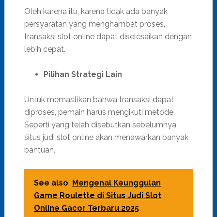
Oleh karena itu, karena tidak ada banyak
persyaratan yang menghambat proses,
transaksi slot online dapat diselesaikan dengan
lebih cepat.
Pilihan Strategi Lain
Untuk memastikan bahwa transaksi dapat
diproses, pemain harus mengikuti metode.
Seperti yang telah disebutkan sebelumnya,
situs judi slot online akan menawarkan banyak
bantuan.
See also
Mengenal Keunggulan
Game Roulette di Situs Judi Slot
Online Gacor Terbaru 2025