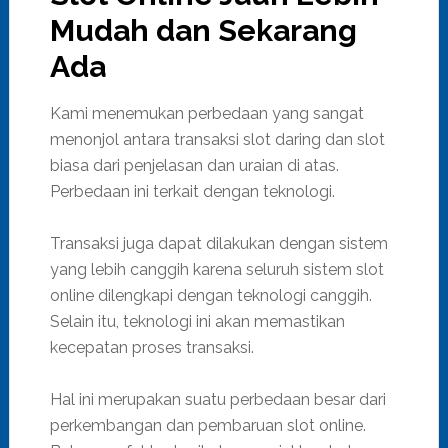
Mudah dan Sekarang
Ada
Kami menemukan perbedaan yang sangat
menonjol antara transaksi slot daring dan slot
biasa dari penjelasan dan uraian di atas.
Perbedaan ini terkait dengan teknologi.
Transaksi juga dapat dilakukan dengan sistem
yang lebih canggih karena seluruh sistem slot
online dilengkapi dengan teknologi canggih.
Selain itu, teknologi ini akan memastikan
kecepatan proses transaksi.
Hal ini merupakan suatu perbedaan besar dari
perkembangan dan pembaruan slot online.