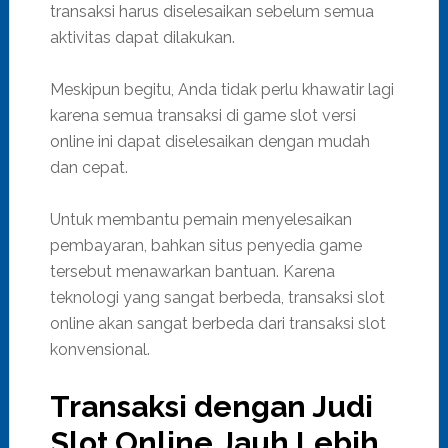
transaksi harus diselesaikan sebelum semua
aktivitas dapat dilakukan.
Meskipun begitu, Anda tidak perlu khawatir lagi
karena semua transaksi di game slot versi
online ini dapat diselesaikan dengan mudah
dan cepat.
Untuk membantu pemain menyelesaikan
pembayaran, bahkan situs penyedia game
tersebut menawarkan bantuan. Karena
teknologi yang sangat berbeda, transaksi slot
online akan sangat berbeda dari transaksi slot
konvensional.
Transaksi dengan Judi
Slot Online Jauh Lebih