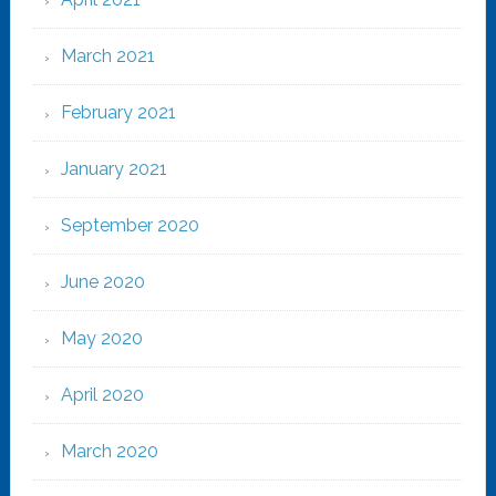
March 2021
February 2021
January 2021
September 2020
June 2020
May 2020
April 2020
March 2020