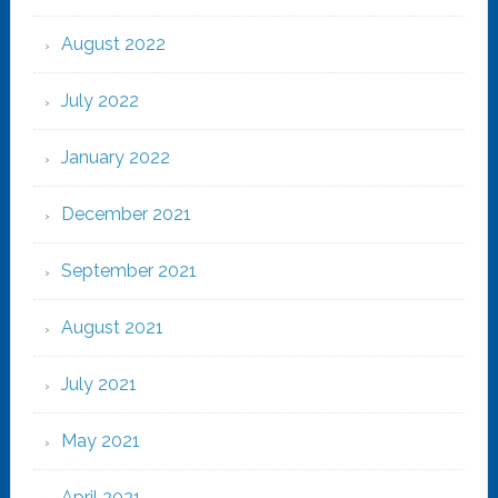
August 2022
July 2022
January 2022
December 2021
September 2021
August 2021
July 2021
May 2021
April 2021