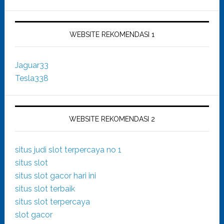
WEBSITE REKOMENDASI 1
Jaguar33
Tesla338
WEBSITE REKOMENDASI 2
situs judi slot terpercaya no 1
situs slot
situs slot gacor hari ini
situs slot terbaik
situs slot terpercaya
slot gacor