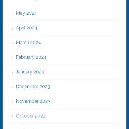
May 2024
April 2024
March 2024
February 2024
January 2024
December 2023
November 2023
October 2023