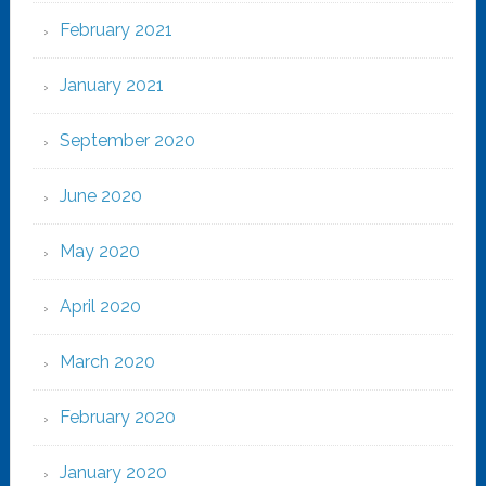
February 2021
January 2021
September 2020
June 2020
May 2020
April 2020
March 2020
February 2020
January 2020