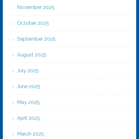
November 2025
October 2025
September 2025
August 2025
July 2025
June 2025
May 2025
April 2025
March 2025