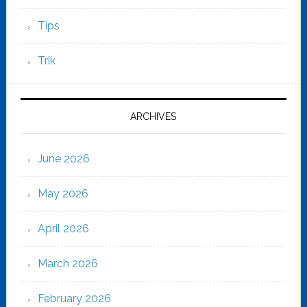
Tips
Trik
ARCHIVES
June 2026
May 2026
April 2026
March 2026
February 2026