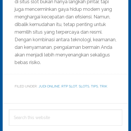
di situs slot bukan hanya langkah pintar, tapi
juga mencerminkan gaya hidup modern yang
menghargai kecepatan dan efisiensi. Namun,
dibalik kemudahan itu, tetap penting untuk
memilih situs yang terpercaya dan resmi.
Dengan kombinasi antara teknologi, keamanan,
dan kenyamanan, pengalaman bermain Anda
akan menjadi lebih menyenangkan sekaligus
bebas risiko.
FILED UNDER:
JUDI ONLINE
,
RTP SLOT
,
SLOTS
,
TIPS
,
TRIK
Primary
Search
Sidebar
this
website