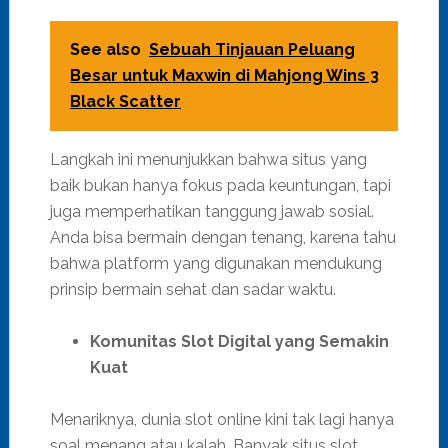
See also
Sebuah Tinjauan Peluang
Besar untuk Maxwin di Mahjong Wins 3
Black Scatter
Langkah ini menunjukkan bahwa situs yang
baik bukan hanya fokus pada keuntungan, tapi
juga memperhatikan tanggung jawab sosial.
Anda bisa bermain dengan tenang, karena tahu
bahwa platform yang digunakan mendukung
prinsip bermain sehat dan sadar waktu.
Komunitas Slot Digital yang Semakin
Kuat
Menariknya, dunia slot online kini tak lagi hanya
soal menang atau kalah. Banyak situs slot