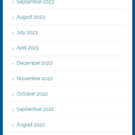
September 2023
August 2023
July 2023
April 2023
December 2022
November 2022
October 2022
September 2022
August 2022