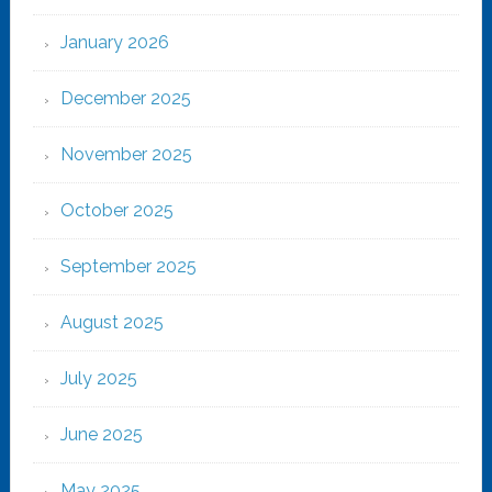
January 2026
December 2025
November 2025
October 2025
September 2025
August 2025
July 2025
June 2025
May 2025