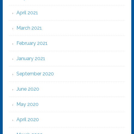
April 2021
March 2021
February 2021
January 2021
September 2020
June 2020
May 2020
April 2020