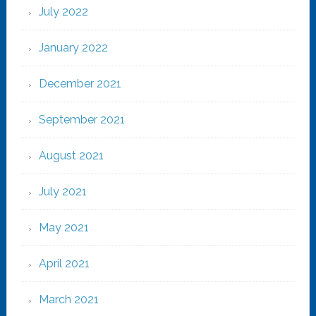
July 2022
January 2022
December 2021
September 2021
August 2021
July 2021
May 2021
April 2021
March 2021