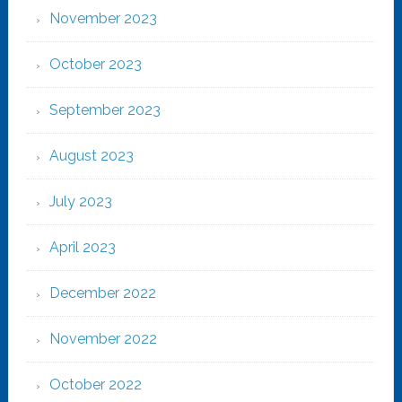
November 2023
October 2023
September 2023
August 2023
July 2023
April 2023
December 2022
November 2022
October 2022