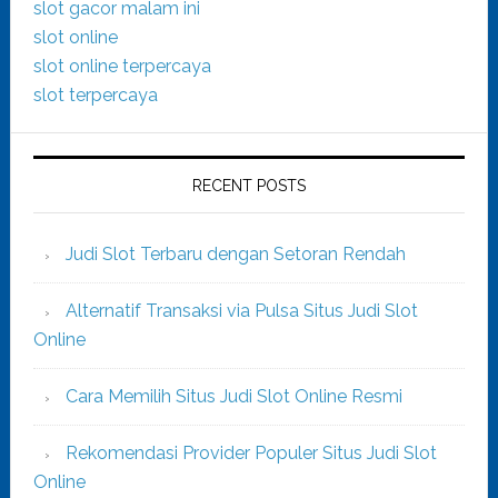
slot gacor malam ini
slot online
slot online terpercaya
slot terpercaya
RECENT POSTS
Judi Slot Terbaru dengan Setoran Rendah
Alternatif Transaksi via Pulsa Situs Judi Slot
Online
Cara Memilih Situs Judi Slot Online Resmi
Rekomendasi Provider Populer Situs Judi Slot
Online