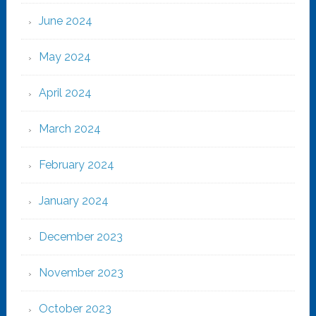
June 2024
May 2024
April 2024
March 2024
February 2024
January 2024
December 2023
November 2023
October 2023