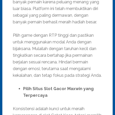
banyak pemain karena peluang menang yang
luar biasa. Platform ini telah membuktikan diri
sebagai yang paling dermawan, dengan
banyak pemain berhasil meraih hadiah besar.
Pilih game dengan RTP tinggi dan pastikan
untuk menggunakan modal Anda dengan
bijaksana. Mulailah dengan taruhan kecil dan
tingkatkan secara bertahap jika permainan
berjalan sesuai rencana. Hindari bermain
dengan emosi, terutama saat mengalami
kekalahan, dan tetap fokus pada strategi Anda.
Pilih Situs Slot Gacor Maxwin yang
Terpercaya
Konsistensi adalah kunci untuk meraih