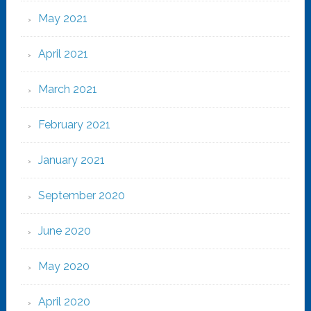
May 2021
April 2021
March 2021
February 2021
January 2021
September 2020
June 2020
May 2020
April 2020