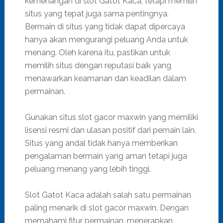
kemenangan di slot Gatot Kaca, tetapi memilih
situs yang tepat juga sama pentingnya.
Bermain di situs yang tidak dapat dipercaya
hanya akan mengurangi peluang Anda untuk
menang. Oleh karena itu, pastikan untuk
memilih situs dengan reputasi baik yang
menawarkan keamanan dan keadilan dalam
permainan.
Gunakan situs slot gacor maxwin yang memiliki
lisensi resmi dan ulasan positif dari pemain lain.
Situs yang andal tidak hanya memberikan
pengalaman bermain yang aman tetapi juga
peluang menang yang lebih tinggi.
Slot Gatot Kaca adalah salah satu permainan
paling menarik di slot gacor maxwin. Dengan
memahami fitur permainan, menerapkan