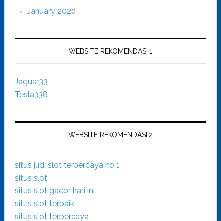
January 2020
WEBSITE REKOMENDASI 1
Jaguar33
Tesla338
WEBSITE REKOMENDASI 2
situs judi slot terpercaya no 1
situs slot
situs slot gacor hari ini
situs slot terbaik
situs slot terpercaya