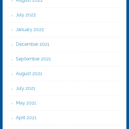
August 2022
July 2022
January 2022
December 2021
September 2021
August 2021
July 2021
May 2021
April 2021