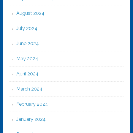
August 2024
July 2024
June 2024
May 2024
April 2024
March 2024
February 2024
January 2024