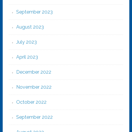
September 2023
August 2023
July 2023
April 2023
December 2022
November 2022
October 2022
September 2022