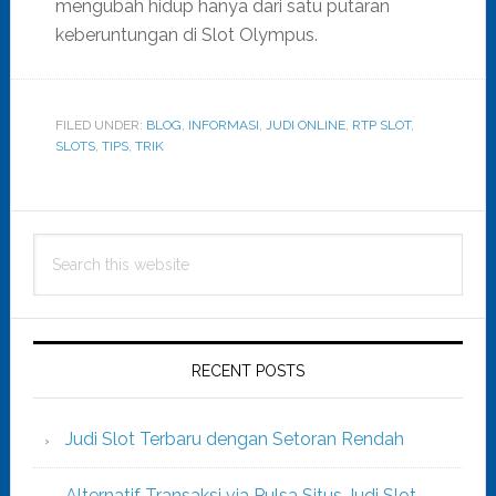
mengubah hidup hanya dari satu putaran
keberuntungan di Slot Olympus.
FILED UNDER:
BLOG
,
INFORMASI
,
JUDI ONLINE
,
RTP SLOT
,
SLOTS
,
TIPS
,
TRIK
Primary
Search
Sidebar
this
website
RECENT POSTS
Judi Slot Terbaru dengan Setoran Rendah
Alternatif Transaksi via Pulsa Situs Judi Slot