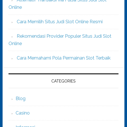
Online
Cara Memilih Situs Judi Slot Online Resmi
Rekomendasi Provider Populer Situs Judi Slot
Online
Cara Memahami Pola Permainan Slot Terbaik
CATEGORIES
Blog
Casino