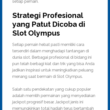
setiap pemain.
Strategi Profesional
yang Patut Dicoba di
Slot Olympus
Setiap pemain hebat pasti memiliki cara
tersendiri dalam menghadapi tantangan di
dunia slot. Berbagai profesional di bidang ini
pun telah berbagi kiat dan trik yang bisa Anda
jadikan inspirasi untuk meningkatkan peluang
menang saat bermain di Slot Olympus.
Salah satu pendekatan yang cukup populer
adalah memilih permainan yang menyediakan
jackpot progresif besar. Jackpot jenis ini
memungkinkan total hadiah terus bertambah