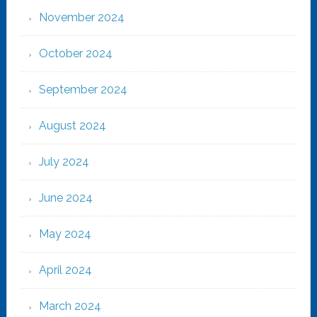
November 2024
October 2024
September 2024
August 2024
July 2024
June 2024
May 2024
April 2024
March 2024