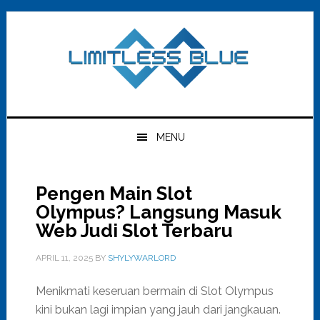
Skip
Skip
Skip
to
to
to
primary
main
primary
navigation
content
sidebar
MENU
Pengen Main Slot
Olympus? Langsung Masuk
Web Judi Slot Terbaru
APRIL 11, 2025
BY
SHYLYWARLORD
Menikmati keseruan bermain di Slot Olympus
kini bukan lagi impian yang jauh dari jangkauan.