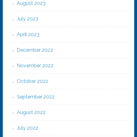
August 2023
July 2023
April 2023
December 2022
November 2022
October 2022
September 2022
August 2022
July 2022