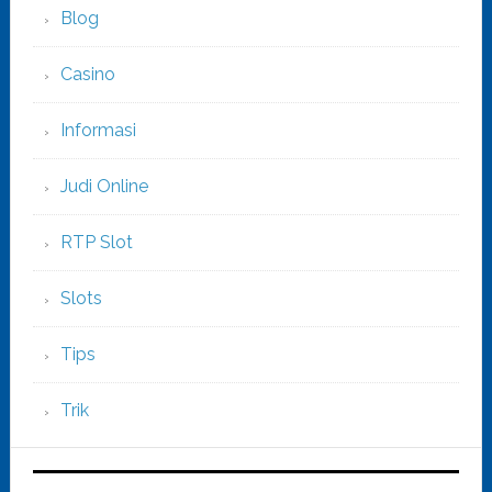
Blog
Casino
Informasi
Judi Online
RTP Slot
Slots
Tips
Trik