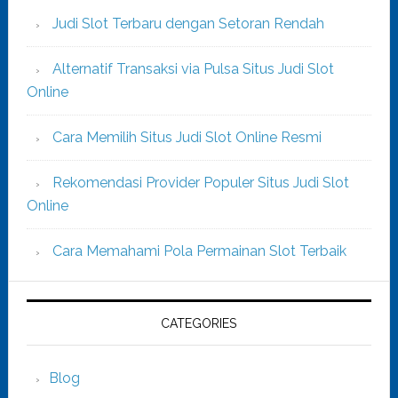
Judi Slot Terbaru dengan Setoran Rendah
Alternatif Transaksi via Pulsa Situs Judi Slot
Online
Cara Memilih Situs Judi Slot Online Resmi
Rekomendasi Provider Populer Situs Judi Slot
Online
Cara Memahami Pola Permainan Slot Terbaik
CATEGORIES
Blog