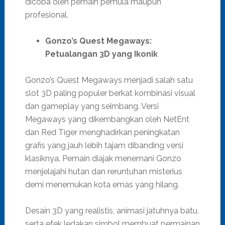
dicoba oleh pemain pemula maupun
profesional.
Gonzo’s Quest Megaways:
Petualangan 3D yang Ikonik
Gonzo’s Quest Megaways menjadi salah satu
slot 3D paling populer berkat kombinasi visual
dan gameplay yang seimbang. Versi
Megaways yang dikembangkan oleh NetEnt
dan Red Tiger menghadirkan peningkatan
grafis yang jauh lebih tajam dibanding versi
klasiknya. Pemain diajak menemani Gonzo
menjelajahi hutan dan reruntuhan misterius
demi menemukan kota emas yang hilang.
Desain 3D yang realistis, animasi jatuhnya batu,
serta efek ledakan simbol membuat permainan