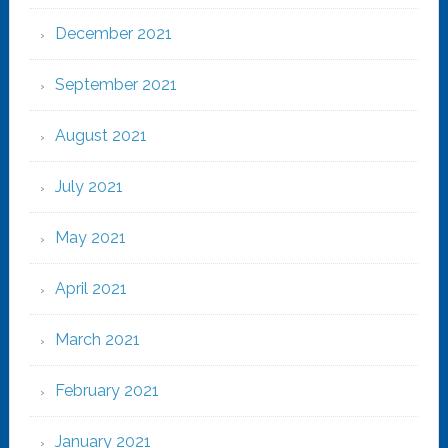
December 2021
September 2021
August 2021
July 2021
May 2021
April 2021
March 2021
February 2021
January 2021