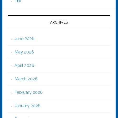
Trik
ARCHIVES
June 2026
May 2026
April 2026
March 2026
February 2026
January 2026