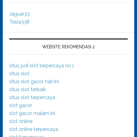
Jaguar33
Tesla338
WEBSITE REKOMENDASI 2
situs judi slot terpercaya no 1
situs slot
situs slot gacor hari ini
situs slot terbaik
situs slot terpercaya
slot gacor
slot gacor malam ini
slot online
slot online terpercaya