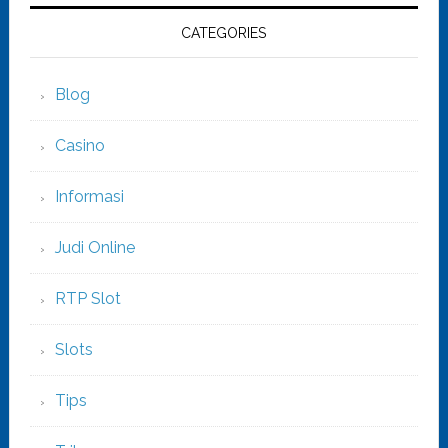
CATEGORIES
Blog
Casino
Informasi
Judi Online
RTP Slot
Slots
Tips