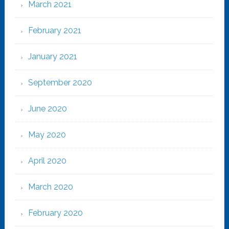
March 2021
February 2021
January 2021
September 2020
June 2020
May 2020
April 2020
March 2020
February 2020