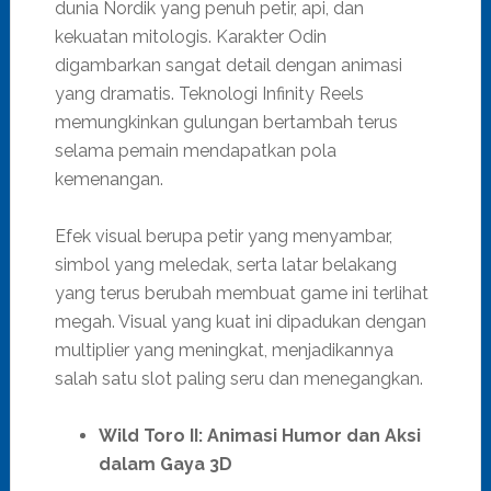
dunia Nordik yang penuh petir, api, dan
kekuatan mitologis. Karakter Odin
digambarkan sangat detail dengan animasi
yang dramatis. Teknologi Infinity Reels
memungkinkan gulungan bertambah terus
selama pemain mendapatkan pola
kemenangan.
Efek visual berupa petir yang menyambar,
simbol yang meledak, serta latar belakang
yang terus berubah membuat game ini terlihat
megah. Visual yang kuat ini dipadukan dengan
multiplier yang meningkat, menjadikannya
salah satu slot paling seru dan menegangkan.
Wild Toro II: Animasi Humor dan Aksi
dalam Gaya 3D