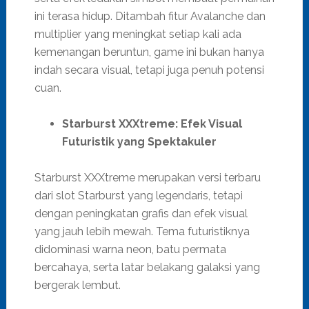
ini terasa hidup. Ditambah fitur Avalanche dan
multiplier yang meningkat setiap kali ada
kemenangan beruntun, game ini bukan hanya
indah secara visual, tetapi juga penuh potensi
cuan.
Starburst XXXtreme: Efek Visual
Futuristik yang Spektakuler
Starburst XXXtreme merupakan versi terbaru
dari slot Starburst yang legendaris, tetapi
dengan peningkatan grafis dan efek visual
yang jauh lebih mewah. Tema futuristiknya
didominasi warna neon, batu permata
bercahaya, serta latar belakang galaksi yang
bergerak lembut.