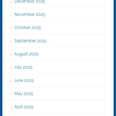
December 2025
November 2025
October 2025
September 2025
August 2025
July 2025
June 2025
May 2025
April 2025