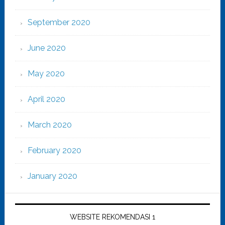
September 2020
June 2020
May 2020
April 2020
March 2020
February 2020
January 2020
WEBSITE REKOMENDASI 1