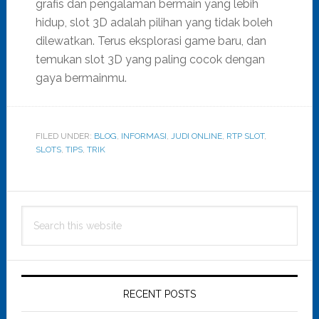
grafis dan pengalaman bermain yang lebih
hidup, slot 3D adalah pilihan yang tidak boleh
dilewatkan. Terus eksplorasi game baru, dan
temukan slot 3D yang paling cocok dengan
gaya bermainmu.
FILED UNDER:
BLOG
,
INFORMASI
,
JUDI ONLINE
,
RTP SLOT
,
SLOTS
,
TIPS
,
TRIK
Primary
Search
Sidebar
this
website
RECENT POSTS