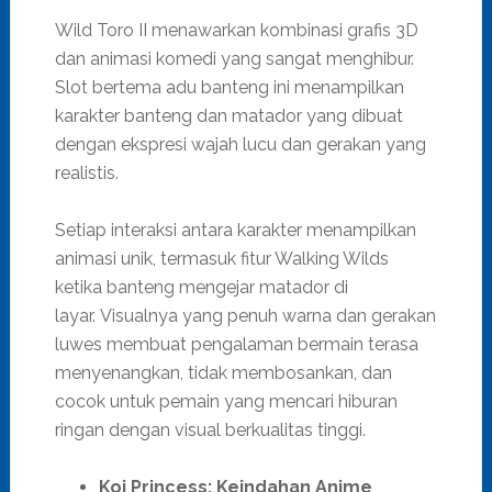
Wild Toro II menawarkan kombinasi grafis 3D
dan animasi komedi yang sangat menghibur.
Slot bertema adu banteng ini menampilkan
karakter banteng dan matador yang dibuat
dengan ekspresi wajah lucu dan gerakan yang
realistis.
Setiap interaksi antara karakter menampilkan
animasi unik, termasuk fitur Walking Wilds
ketika banteng mengejar matador di
layar.
Visualnya yang penuh warna dan gerakan
luwes membuat pengalaman bermain terasa
menyenangkan, tidak membosankan, dan
cocok untuk pemain yang mencari hiburan
ringan dengan visual berkualitas tinggi.
Koi Princess: Keindahan Anime