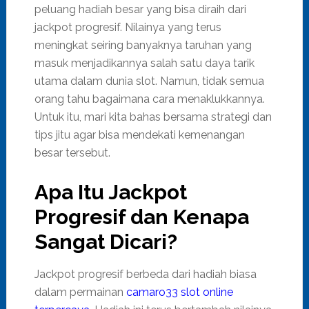
peluang hadiah besar yang bisa diraih dari
jackpot progresif. Nilainya yang terus
meningkat seiring banyaknya taruhan yang
masuk menjadikannya salah satu daya tarik
utama dalam dunia slot. Namun, tidak semua
orang tahu bagaimana cara menaklukkannya.
Untuk itu, mari kita bahas bersama strategi dan
tips jitu agar bisa mendekati kemenangan
besar tersebut.
Apa Itu Jackpot
Progresif dan Kenapa
Sangat Dicari?
Jackpot progresif berbeda dari hadiah biasa
dalam permainan
camaro33 slot online