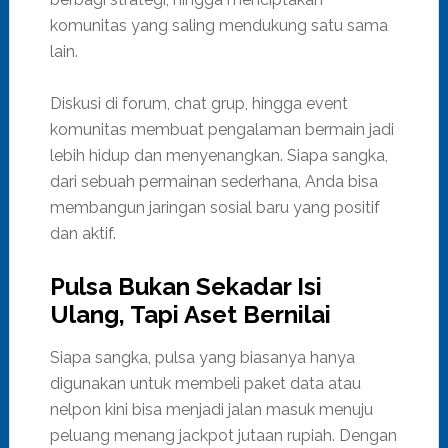
komunitas yang saling mendukung satu sama
lain.
Diskusi di forum, chat grup, hingga event
komunitas membuat pengalaman bermain jadi
lebih hidup dan menyenangkan. Siapa sangka,
dari sebuah permainan sederhana, Anda bisa
membangun jaringan sosial baru yang positif
dan aktif.
Pulsa Bukan Sekadar Isi
Ulang, Tapi Aset Bernilai
Siapa sangka, pulsa yang biasanya hanya
digunakan untuk membeli paket data atau
nelpon kini bisa menjadi jalan masuk menuju
peluang menang jackpot jutaan rupiah. Dengan