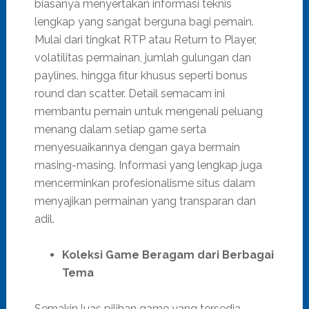
biasanya menyertakan informasi teknis
lengkap yang sangat berguna bagi pemain.
Mulai dari tingkat RTP atau Return to Player,
volatilitas permainan, jumlah gulungan dan
paylines, hingga fitur khusus seperti bonus
round dan scatter. Detail semacam ini
membantu pemain untuk mengenali peluang
menang dalam setiap game serta
menyesuaikannya dengan gaya bermain
masing-masing. Informasi yang lengkap juga
mencerminkan profesionalisme situs dalam
menyajikan permainan yang transparan dan
adil.
Koleksi Game Beragam dari Berbagai
Tema
Semakin luas pilihan game yang tersedia,