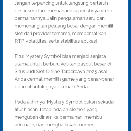
Jangan terpancing untuk langsung bertaruh
besar sebelum memahami sepenuhnya ritme
permainannya. Jalin pengalaman seru dan
memenangkan peluang besar dengan memilih
slot dari provider ternama, memperhatikan
RTP, volatilitas, serta stabilitas aplikasi.
Fitur Mystery Symbol bisa menjadi senjata
utama untuk berburu kejutan payout besar di
Situs Judi Slot Online Terpercaya 2025 asal
Anda cermat memilih game yang benar-benar
optimal untuk gaya bermain Anda.
Pada akhirnya, Mystery Symbol bukan sekadar
fitur hiasan, tetapi adalah elemen yang
mengubah dinamika permainan, memicu
adrenalin, dan menghadirkan momen