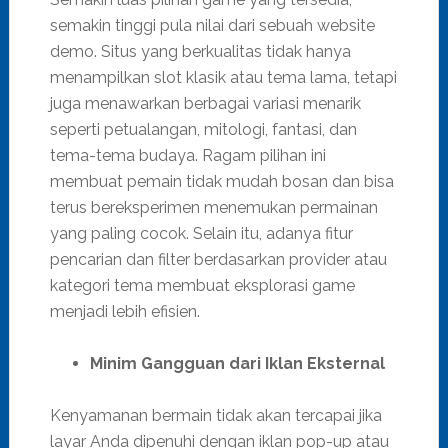
semakin tinggi pula nilai dari sebuah website
demo. Situs yang berkualitas tidak hanya
menampilkan slot klasik atau tema lama, tetapi
juga menawarkan berbagai variasi menarik
seperti petualangan, mitologi, fantasi, dan
tema-tema budaya. Ragam pilihan ini
membuat pemain tidak mudah bosan dan bisa
terus bereksperimen menemukan permainan
yang paling cocok. Selain itu, adanya fitur
pencarian dan filter berdasarkan provider atau
kategori tema membuat eksplorasi game
menjadi lebih efisien.
Minim Gangguan dari Iklan Eksternal
Kenyamanan bermain tidak akan tercapai jika
layar Anda dipenuhi dengan iklan pop-up atau