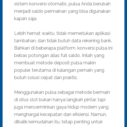
sistem konversi otomatis, pulsa Anda berubah
menjadi saldo permainan yang bisa digunakan
kapan saja.
Lebih hemat waktu, tidak memerlukan aplikasi
tambahan, dan tidak butuh data rekening bank.
Bahkan di beberapa platform, konversi pulsa ini
bebas potongan alias full saldo. Inilah yang
membuat metode deposit pulsa makin
populer, terutama di kalangan pemain yang
butuh solusi cepat dan praktis.
Menggunakan pulsa sebagai metode bermain
di situs slot bukan hanya langkah pintar, tapi
juga mencerminkan gaya hidup modern yang
menghargai kecepatan dan efisiensi. Namun,
dibalik kemudahan itu, tetap penting untuk