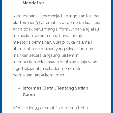
Mendaftar
Kemudahan akses menjadi keunggulan lain dari
platform idn33 alternatif slot demo berkualitas.
Anda tidak perlu mengisi formulir panjang atau
melakukan setoran dana hanya untuk
mencoba permainan. Cukup buka halaman
utama, pilih permainan yang diinginkan, dan
mainkan secara langsung. Sistem ini
memberikan keleluasaan bagi siapa saja yang
ingin belajar atau sekadar menikmati
permainan tanpa komitmen.
Informasi Detail Tentang Setiap
Game
Website idn33 alternatif slot demo terbaik