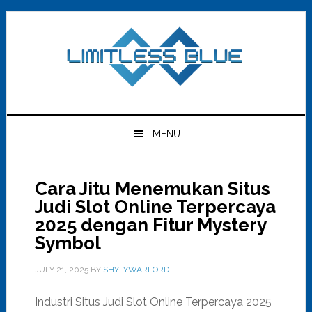
Skip
Skip
Skip
to
to
to
primary
main
primary
navigation
content
sidebar
MENU
Cara Jitu Menemukan Situs
Judi Slot Online Terpercaya
2025 dengan Fitur Mystery
Symbol
JULY 21, 2025
BY
SHYLYWARLORD
Industri Situs Judi Slot Online Terpercaya 2025