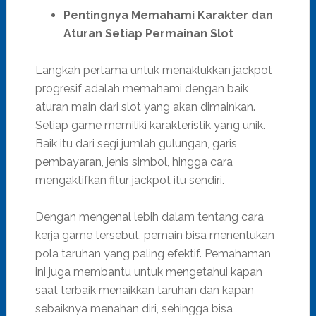
Pentingnya Memahami Karakter dan
Aturan Setiap Permainan Slot
Langkah pertama untuk menaklukkan jackpot
progresif adalah memahami dengan baik
aturan main dari slot yang akan dimainkan.
Setiap game memiliki karakteristik yang unik.
Baik itu dari segi jumlah gulungan, garis
pembayaran, jenis simbol, hingga cara
mengaktifkan fitur jackpot itu sendiri.
Dengan mengenal lebih dalam tentang cara
kerja game tersebut, pemain bisa menentukan
pola taruhan yang paling efektif. Pemahaman
ini juga membantu untuk mengetahui kapan
saat terbaik menaikkan taruhan dan kapan
sebaiknya menahan diri, sehingga bisa