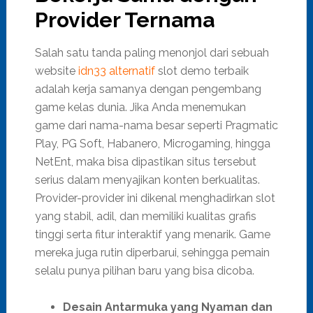
Provider Ternama
Salah satu tanda paling menonjol dari sebuah
website
idn33 alternatif
slot demo terbaik
adalah kerja samanya dengan pengembang
game kelas dunia. Jika Anda menemukan
game dari nama-nama besar seperti Pragmatic
Play, PG Soft, Habanero, Microgaming, hingga
NetEnt, maka bisa dipastikan situs tersebut
serius dalam menyajikan konten berkualitas.
Provider-provider ini dikenal menghadirkan slot
yang stabil, adil, dan memiliki kualitas grafis
tinggi serta fitur interaktif yang menarik. Game
mereka juga rutin diperbarui, sehingga pemain
selalu punya pilihan baru yang bisa dicoba.
Desain Antarmuka yang Nyaman dan