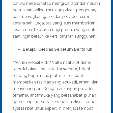
bahwa mereka tetap mengikuti standar industri
permainan online, menjaga privasi pengguna,
dan menyajikan game dari provider resmi
secara sah. Legalitas yang jelas memberikan
rasa aman, terutama bagi pemain yang suatu
saat ingin beralih ke versi taruhan sungguhan.
Belajar Cerdas Sebelum Bertaruh
Memilih website idn33 alternatif slot demo
terbaik bukan soal estetika semata, tetapi
tentang bagaimana platform tersebut
memberikan fasilitas yang edukatif, aman, dan
menyenangkan. Dengan dukungan provider
ternama, antarmuka yang bersahabat, pilihan
game lengkap, serta kebebasan akses tanpa
syarat ribet, situs seperti ini menjadi tempat