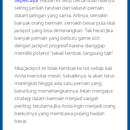
terpercaya
. Hadiah ini terus bertambah nilainya
seiring jumlah taruhan dari seluruh pemain
dalam jaringan yang sama. Artinya, semakin
banyak orang bermain, semakin besar pula nilai
jackpot yang bisa dimenangkan. Tak heran jika
banyak pemain yang berburu game slot
dengan jackpot progresif karena dianggap
memiliki potensi “sekali tembak, langsung tajir”.
Nilai jackpot ini tidak kembali ke nol setiap kali
Anda memutar mesin. Sebaliknya, ia akan terus
meningkat hingga ada satu pemain yang
beruntung memenangkannya. Inilah mengapa
strategi dalam bermain menjadi sangat
penting, terutama jika Anda ingin menjadi orang
berikutnya yang membawa pulang hadiah
besar.