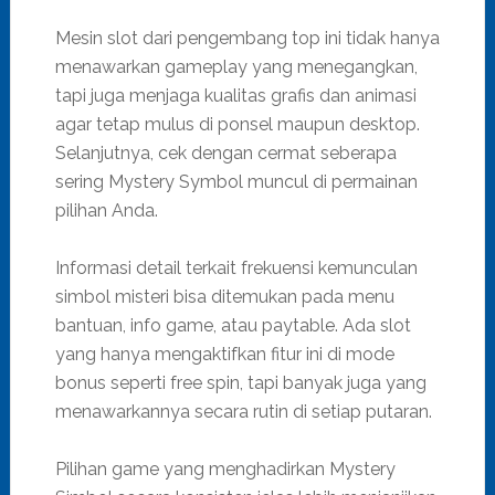
Mesin slot dari pengembang top ini tidak hanya
menawarkan gameplay yang menegangkan,
tapi juga menjaga kualitas grafis dan animasi
agar tetap mulus di ponsel maupun desktop.
Selanjutnya, cek dengan cermat seberapa
sering Mystery Symbol muncul di permainan
pilihan Anda.
Informasi detail terkait frekuensi kemunculan
simbol misteri bisa ditemukan pada menu
bantuan, info game, atau paytable. Ada slot
yang hanya mengaktifkan fitur ini di mode
bonus seperti free spin, tapi banyak juga yang
menawarkannya secara rutin di setiap putaran.
Pilihan game yang menghadirkan Mystery