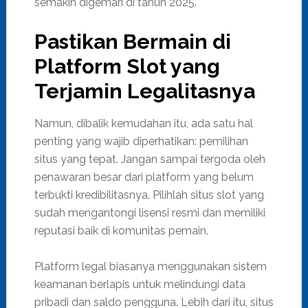
semakin digemari di tahun 2025.
Pastikan Bermain di
Platform Slot yang
Terjamin Legalitasnya
Namun, dibalik kemudahan itu, ada satu hal
penting yang wajib diperhatikan: pemilihan
situs yang tepat. Jangan sampai tergoda oleh
penawaran besar dari platform yang belum
terbukti kredibilitasnya. Pilihlah situs slot yang
sudah mengantongi lisensi resmi dan memiliki
reputasi baik di komunitas pemain.
Platform legal biasanya menggunakan sistem
keamanan berlapis untuk melindungi data
pribadi dan saldo pengguna. Lebih dari itu, situs